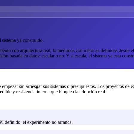
l sistema ya construido.
nto con arquitectura real, lo medimos con métricas definidas desde el
sión basada en datos: escalar o no. Y si escala, el sistema ya está constr
empezar sin arriesgar sus sistemas o presupuestos. Los proyectos de 
dible y resistencia interna que bloquea la adopción real.
PI definido, el experimento no arranca.