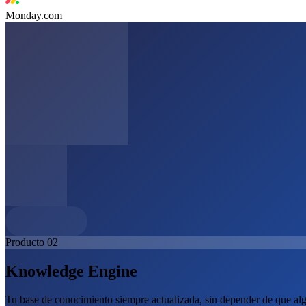
Monday.com
Producto
02
Knowledge Engine
Tu base de conocimiento siempre actualizada, sin depender de que algu