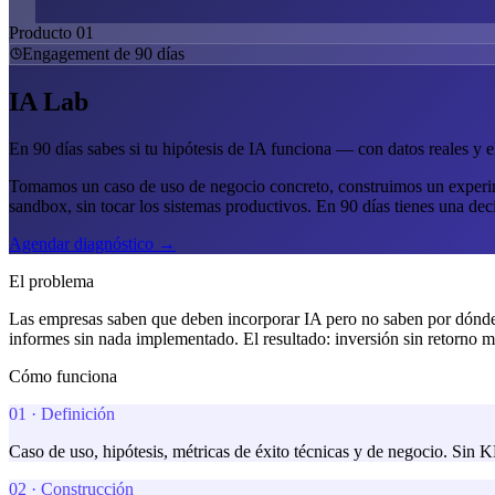
Producto
01
Engagement de 90 días
IA Lab
En 90 días sabes si tu hipótesis de IA funciona — con datos reales y e
Tomamos un caso de uso de negocio concreto, construimos un experime
sandbox, sin tocar los sistemas productivos. En 90 días tienes una deci
Agendar diagnóstico →
El problema
Las empresas saben que deben incorporar IA pero no saben por dónde 
informes sin nada implementado. El resultado: inversión sin retorno me
Cómo funciona
01
·
Definición
Caso de uso, hipótesis, métricas de éxito técnicas y de negocio. Sin K
02
·
Construcción