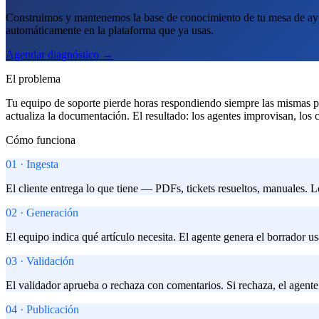
Construimos y mantenemos la base de conocimiento de tu mesa de ayuda 
automáticamente en la plataforma que ya usas.
Agendar diagnóstico →
El problema
Tu equipo de soporte pierde horas respondiendo siempre las mismas pr
actualiza la documentación. El resultado: los agentes improvisan, los c
Cómo funciona
01
·
Ingesta
El cliente entrega lo que tiene — PDFs, tickets resueltos, manuales. L
02
·
Generación
El equipo indica qué artículo necesita. El agente genera el borrador u
03
·
Validación
El validador aprueba o rechaza con comentarios. Si rechaza, el agente 
04
·
Publicación