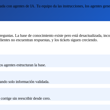
con agentes de IA. Tu equipo da las instrucciones, los agentes generan
eguntas. La base de conocimiento existe pero está desactualizada, inc
lientes no encuentran respuestas, y los tickets siguen creciendo.
os agentes estructuran la base.
sando solo información validada.
corrige sin reescribir desde cero.