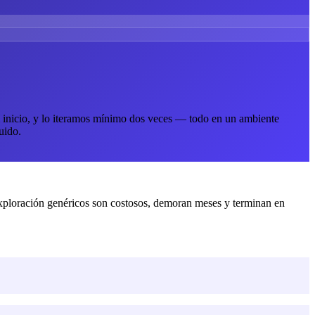
 inicio, y lo iteramos mínimo dos veces — todo en un ambiente
uido.
exploración genéricos son costosos, demoran meses y terminan en